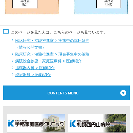
2025年05月19日 第368回治験審査委員会（2025年5月7日開催）会議の記
録の概要を掲載しました
2025年04月14日 第367回 治験審査委員会（2025年4月2日開催）会議の記
録の概要を掲載しました
2025年04月07日 製薬協ICF共通テンプレート（手稲渓仁会病院版）を改訂
しました
このページを見た人は、こちらのページも見ています。
2025年04月03日 治験審査委員会名簿を更新しました
2025年03月06日 2025年度治験審査委員会の開催日を掲載しました
臨床研究・治験推進室 > 実施中の臨床研究
2025年01月10日 現在実施中の治験、治験の実績を更新しました
（情報公開文書）
2025年01月09日 治験審査委員会名簿を更新しました
臨床研究・治験推進室 > 現在募集中の治験
製薬協ICF共通テンプレート（手稲渓仁会病院版）を掲載
しました
病院総合診療・家庭医療科 > 医師紹介
2024年12月06日 現在募集中の治験を更新しました
循環器内科 > 医師紹介
2024年11月07日 2025年1月IRBの開催日を掲載しました
泌尿器科 > 医師紹介
2024年10月04日 現在募集中の治験を更新しました
2024年09月05日 治験審査委員会における電子資料に関する運用手順を改訂
しました
2024年08月09日 現在実施中の治験、治験の実績を更新しました
CONTENTS MENU
2024年07月05日 現在実施中の治験を更新しました
2024年04月04日 治験審査委員会名簿を更新しました
現在募集中の治験、治験の実績を更新しました
2024年03月18日 現在募集中の治験を更新しました
2024年03月07日 治験審査委員会の開催日を更新しました
2024年02月09日 現在募集中の治験を更新しました
2024年01月22日 治験手続き要綱を改訂しました