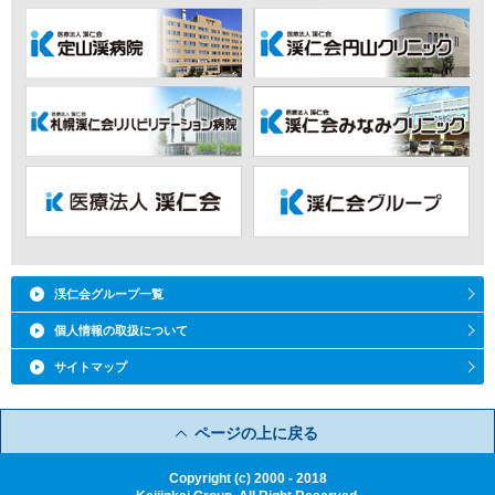
現在実施中の治験、治験の実績を更新しました
2023年12月08日 手稲渓仁会病院治験審査委員会標準業務手順書を改訂しま
した
現在実施中の治験、治験の実績を更新しました
2023年11月09日 2024年1月IRBの開催日を掲載しました
現在実施中の治験、治験の実績を更新しました
2023年09月08日 現在実施中の治験、治験の実績を更新しました
2023年08月04日 現在実施中の治験、治験の実績を更新しました
2023年07月06日 治験審査委員会名簿を更新しました
2023年04月06日 手稲渓仁会病院治験審査委員会標準業務手順書、治験関連
書類への押印省略等に関する手順書、
治験手続きの電磁化における標準業務手順書を改訂しま
した
手稲渓仁会病院治験審査委員会標準業務手順書 補遺、治
験審査委員会における電子資料に関す
渓仁会グループ一覧
る運用手順を制定しました
治験審査委員会名簿を更新しました
個人情報の取扱について
治験審査委員会の開催日を更新しました
2023年01月20日 現在実施中の治験、治験の実績を更新しました
サイトマップ
2023年01月01日 治験関連書類への押印省略等に関する手順書を改訂しまし
た
現在実施中の治験、治験の実績を更新しました
ページの上に戻る
2022年12月09日 2023年1月IRBの開催日を変更しました
2022年12月07日 統一書式を2022年11月30日改訂版に変更しました
Copyright (c) 2000 - 2018
2022年11月22日 現在募集中の治験の更新をしました