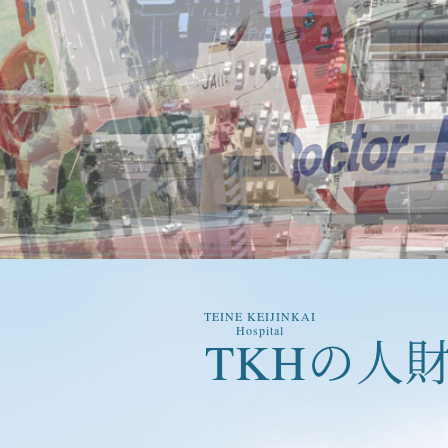
TEINE KEIJINKAI
Hospital
TKH
の人