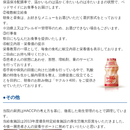
保温保冷配膳車で、温かいものは温かく冷たいものは冷たいままの状態で、ベ
ッドサイドにお食事をお届けします。
②複数献立給食
朝食と昼食は、お好きなメニューをお選びいただく選択形式をとっておりま
す。
※治療上又はアレルギー管理等のため、お選びできない場合もございます。
③行事食
祭日にちなんだお食事を提供いたします。
④献立内容・栄養価の提示
栄養教育の一環として、毎食の食札に献立内容と栄養価を表示しております。
ご自由にお持ち帰りください。
⑤患者さんの状態にあわせ、形態、増粘剤、量のサービス
を行っております。
⑥手術や病気の回復に向けた治療を行っている中で、乳酸
菌の特徴を生かし腸内環境を整え、治療促進に役立てるこ
とを目的に、朝食のお飲み物は「ヤクルト400」をご提供さ
せていただいております。
その他
当院の厨房はHACCPの考え方を基に、徹底した衛生管理のもとで調理していま
す。
当給食施設は2013年度優良特定給食施設の厚生労働大臣賞をいただきました。
今後一層患者さんの栄養サポートに努めてまいりたいと思います。