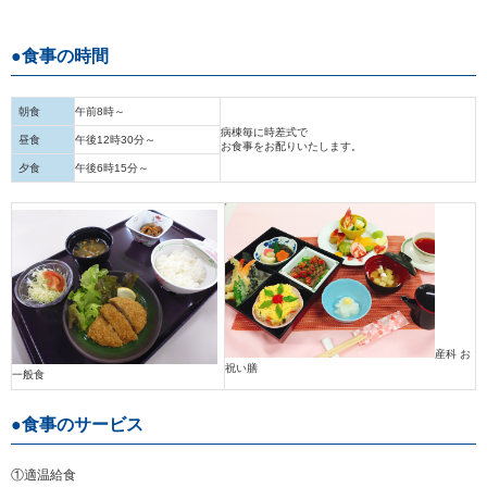
食事の時間
朝食
午前8時～
病棟毎に時差式で
昼食
午後12時30分～
お食事をお配りいたします。
夕食
午後6時15分～
産科 お
祝い膳
一般食
食事のサービス
①適温給食