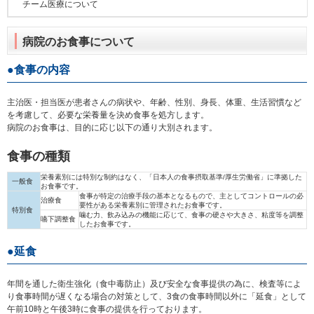
チーム医療について
病院のお食事について
食事の内容
主治医・担当医が患者さんの病状や、年齢、性別、身長、体重、生活習慣など
を考慮して、必要な栄養量を決め食事を処方します。
病院のお食事は、目的に応じ以下の通り大別されます。
食事の種類
栄養素別には特別な制約はなく、「日本人の食事摂取基準/厚生労働省」に準拠した
一般食
お食事です。
食事が特定の治療手段の基本となるもので、主としてコントロールの必
治療食
要性がある栄養素別に管理されたお食事です。
特別食
噛む力、飲み込みの機能に応じて、食事の硬さや大きさ、粘度等を調整
嚥下調整食
したお食事です。
延食
年間を通した衛生強化（食中毒防止）及び安全な食事提供の為に、検査等によ
り食事時間が遅くなる場合の対策として、3食の食事時間以外に「延食」として
午前10時と午後3時に食事の提供を行っております。