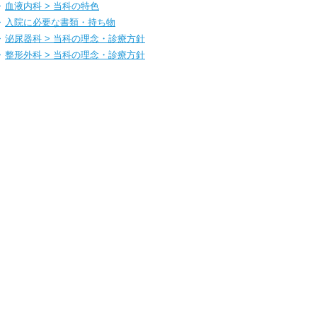
血液内科 > 当科の特色
入院に必要な書類・持ち物
泌尿器科 > 当科の理念・診療方針
整形外科 > 当科の理念・診療方針