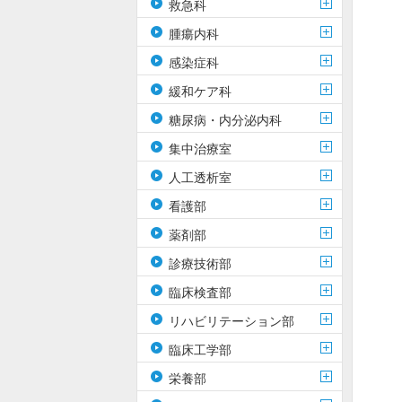
救急科
腫瘍内科
感染症科
緩和ケア科
糖尿病・内分泌内科
集中治療室
人工透析室
看護部
薬剤部
診療技術部
臨床検査部
リハビリテーション部
臨床工学部
栄養部