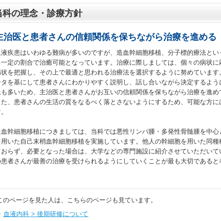
当科の理念・診療方針
主治医と患者さんの信頼関係を保ちながら治療を進める
血液疾患はいわゆる難病が多いのですが、造血幹細胞移植、分子標的療法とい
る一定の割合で治癒可能となっています。治療に際しましては、個々の病状に
病状を把握し、その上で最適と思われる治療法を選択するように努めています
ータを基にして患者さんにわかりやすく説明し、話し合いながら決定するよう
患も多いため、主治医と患者さんがお互いの信頼関係を保ちながら治療を進め
また、患者さんの生活の質をなるべく落とさないようにするため、可能な方に
す。
造血幹細胞移植につきましては、当科では悪性リンパ腫・多発性骨髄腫を中心
を用いた自己末梢血幹細胞移植を実施しています。他人の幹細胞を用いた同種
ておらず、必要となった場合は、大学などの専門施設に紹介させていただいて
の患者さんが最善の治療を受けられるようにしていくことが最も大切であると
このページを見た人は、こちらのページも見ています。
血液内科 > 後期研修について