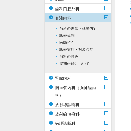
歯科口腔外科
血液内科
当科の理念・診療方針
診療体制
医師紹介
診療実績・対象疾患
当科の特色
後期研修について
腎臓内科
脳血管内科（脳神経内
科）
放射線診断科
放射線治療科
病理診断科