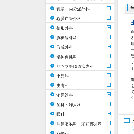
乳腺・内分泌外科
心臓血管外科
整形外科
脳神経外科
形成外科
精神保健科
リウマチ膠原病内科
小児科
皮膚科
泌尿器科
産科・婦人科
眼科
耳鼻咽喉科・頭頸部外科
麻酔科