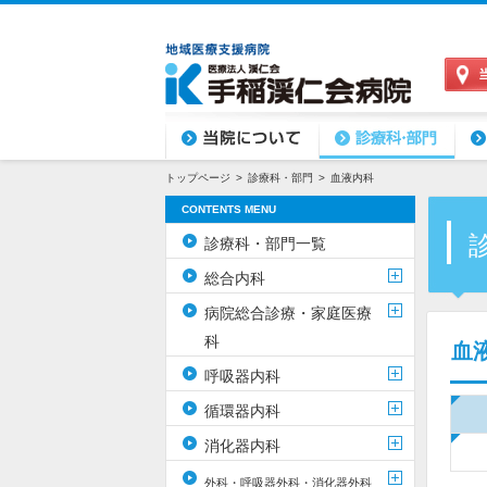
当院について
診療科目・部門
外来
トップページ
診療科・部門
血液内科
CONTENTS MENU
診療科・部門一覧
総合内科
病院総合診療・家庭医療
科
血
呼吸器内科
循環器内科
消化器内科
外科・呼吸器外科・消化器外科