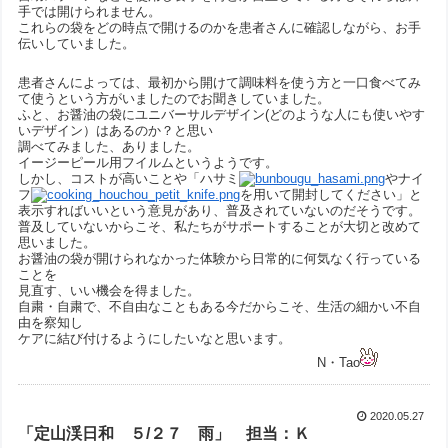
手では開けられません。
これらの袋をどの時点で開けるのかを患者さんに確認しながら、お手
伝いしていました。
患者さんによっては、最初から開けて調味料を使う方と一口食べてみ
て使うという方がいましたのでお聞きしていました。
ふと、お醤油の袋にユニバーサルデザイン(どのような人にも使いやす
いデザイン）はあるのか？と思い
調べてみました、ありました。
イージーピール用フイルムというようです。
しかし、コストが高いことや「ハサミ
やナイ
フ
を用いて開封してください」と
表示すればいいという意見があり、普及されていないのだそうです。
普及していないからこそ、私たちがサポートすることが大切と改めて
思いました。
お醤油の袋が開けられなかった体験から日常的に何気なく行っている
ことを
見直す、いい機会を得ました。
自粛・自粛で、不自由なこともある今だからこそ、生活の細かい不自
由を察知し
ケアに結び付けるようにしたいなと思います。
N・Tao
2020.05.27
「定山渓日和 ５/２７ 雨」 担当：Ｋ