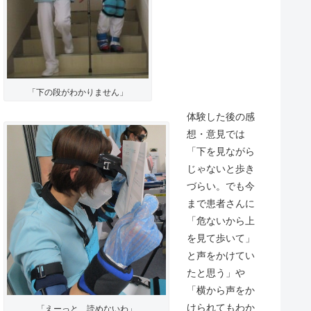
「下の段がわかりません」
体験した後の感
想・意見では
「下を見ながら
じゃないと歩き
づらい。でも今
まで患者さんに
「危ないから上
を見て歩いて」
と声をかけてい
たと思う」や
「横から声をか
けられてもわか
「えーっと…読めないわ」