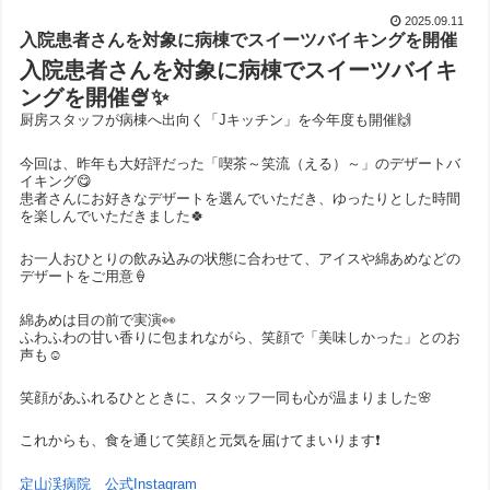
2025.09.11
入院患者さんを対象に病棟でスイーツバイキングを開催
入院患者さんを対象に病棟でスイーツバイキ
ングを開催🍨✨
厨房スタッフが病棟へ出向く「Jキッチン」を今年度も開催🙌
今回は、昨年も大好評だった「喫茶～笑流（える）～」のデザートバ
イキング😋
患者さんにお好きなデザートを選んでいただき、ゆったりとした時間
を楽しんでいただきました🍀
お一人おひとりの飲み込みの状態に合わせて、アイスや綿あめなどの
デザートをご用意🍦
綿あめは目の前で実演👀
ふわふわの甘い香りに包まれながら、笑顔で「美味しかった」とのお
声も☺️
笑顔があふれるひとときに、スタッフ一同も心が温まりました🌸
これからも、食を通じて笑顔と元気を届けてまいります❗️
定山渓病院 公式Instagram