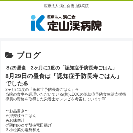
医療法人 渓仁会 定山渓病院
ブログ
８/29昼食 2ヶ月に1度の「認知症予防長寿ごはん」
8月29日の昼食は「認知症予防長寿ごはん」
でした♨️
2ヶ月に1度の「認知症予防長寿ごはん」🍚
当院の食事を調理いただいている(株)LEOCの認知症予防食生活支援指
導員の資格を取得した栄養士がレシピを考案しています🙋‍♀️
〜お品書き〜
🍚押麦枝豆ごはん
🥣お味噌汁
🍗鶏肉のゆず胡椒竜田揚げ
🥬小松菜の塩麹和え