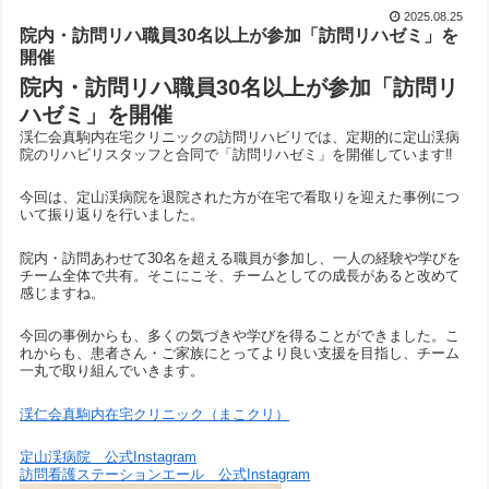
2025.08.25
院内・訪問リハ職員30名以上が参加「訪問リハゼミ」を
開催
院内・訪問リハ職員30名以上が参加「訪問リ
ハゼミ」を開催
渓仁会真駒内在宅クリニックの訪問リハビリでは、定期的に定山渓病
院のリハビリスタッフと合同で「訪問リハゼミ」を開催しています‼️
今回は、定山渓病院を退院された方が在宅で看取りを迎えた事例につ
いて振り返りを行いました。
院内・訪問あわせて30名を超える職員が参加し、一人の経験や学びを
チーム全体で共有。そこにこそ、チームとしての成長があると改めて
感じますね。
今回の事例からも、多くの気づきや学びを得ることができました。こ
れからも、患者さん・ご家族にとってより良い支援を目指し、チーム
一丸で取り組んでいきます。
渓仁会真駒内在宅クリニック（まこクリ）
定山渓病院 公式Instagram
訪問看護ステーションエール 公式Instagram