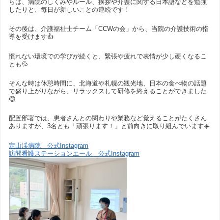
らは、病院のしくみやルール、挨拶や介護に関する日本語などを勉強
したりと、毎日が新しいことの連続です！
その後は、介護福祉士チーム「CCWの会」から、当院の介護技術の指
導を受けます👍
慣れない環境での学びが続くと、緊張や疲れで表情が少し硬くなるこ
とも💦
そんな時は休憩時間に、北海道や札幌の観光地、日本の食べ物の話題
で盛り上がりながら、リラックスして研修を終えることができました
😊
配置部署では、患者さんとの関わりや業務など覚えることがたくさん
ありますが、3名とも「頑張ります！」と前向きに取り組んでいます☀️
定山渓病院 公式Instagram
訪問看護ステーションエール 公式Instagram