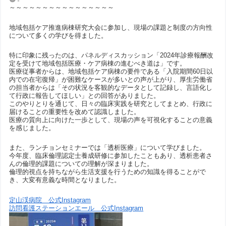
～～～～～～～～～～～～～～～～
地域包括ケア推進病棟研究大会に参加し、現場の課題と制度の方向性
について多くの学びを得ました。
特に印象に残ったのは、パネルディスカッション「2024年診療報酬改
定を受けて地域包括医療・ケア病棟の進むべき道は」です。
医療従事者からは、地域包括ケア病棟の要件である「入院期間60日以
内での在宅復帰」が困難なケースが多いとの声が上がり、厚生労働省
の担当者からは「その状況を客観的なデータとして記録し、言語化し
て行政に報告してほしい」との回答がありました。
このやりとりを通じて、日々の臨床実践を研究としてまとめ、行政に
届けることの重要性を改めて認識しました。
医療の質向上に向けた一歩として、現場の声を可視化することの意義
を感じました。
また、ランチョンセミナーでは「透析医療」について学びました。
今年度、臨床倫理認定士養成研修に参加したこともあり、透析患者さ
んの倫理的課題についての理解が深まりました。
倫理的視点を持ちながら生活支援を行うための知識を得ることがで
き、大変有意義な時間となりました。
定山渓病院 公式Instagram
訪問看護ステーションエール 公式Instagram