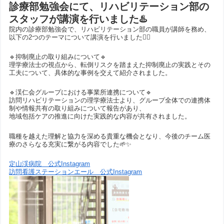
診療部勉強会にて、リハビリテーション部の
スタッフが講演を行いました♨️
院内の診療部勉強会で、リハビリテーション部の職員が講師を務め、
以下の2つのテーマについて講演を行いました🙋‍♂️
🔹抑制廃止の取り組みについて🔹
理学療法士の視点から、転倒リスクを踏まえた抑制廃止の実践とその
工夫について、具体的な事例を交えて紹介されました。
🔹渓仁会グループにおける事業所連携について🔹
訪問リハビリテーションの理学療法士より、グループ全体での連携体
制や情報共有の取り組みについて報告があり、
地域包括ケアの推進に向けた実践的な内容が共有されました。
職種を越えた理解と協力を深める貴重な機会となり、今後のチーム医
療のさらなる充実に繋がる内容でした🌱✨
定山渓病院 公式Instagram
訪問看護ステーションエール 公式Instagram