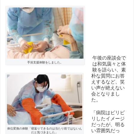
午後の座談会で
手浴支援体験をしました。
は和気藹々と体
験を語らい、
素
朴な質問にお答
えするなど、笑
い声が絶えない
会となりまし
た。
「病院はピリピ
リしたイメージ
だったが、明る
体位変換の体験「寝返りできるのは当たり前ではないん
い雰囲気だっ
だと気づきました」