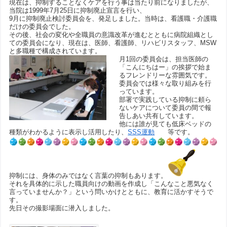
現在は、抑制することなくケアを行う事は当たり前になりましたが、
当院は1999年7月25日に抑制廃止宣言を行い、
9月に抑制廃止検討委員会を、発足しました。当時は、看護職・介護職
だけの委員会でした。
その後、社会の変化や全職員の意識改革が進むとともに病院組織とし
ての委員会になり、現在は、医師、看護師、リハビリスタッフ、MSW
と多職種で構成されています。
月1回の委員会は、担当医師の
「こんにちはー」の挨拶で始ま
るフレンドリーな雰囲気です。
委員会では様々な取り組みを行
っています。
部署で実践している抑制に頼ら
ないケアについて委員の間で報
告しあい共有しています。
他には誰が見ても低床ベッドの
種類がわかるように表示し活用したり、
SSS運動
等です。
抑制には、身体のみではなく言葉の抑制もあります。
それを具体的に示した職員向けの動画を作成し「こんなこと悪気なく
言っていませんか？」という問いかけとともに、教育に活かすそうで
す。
先日その撮影場面に潜入しました。