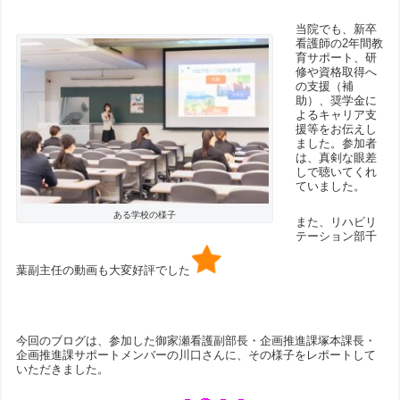
当院でも、新卒
看護師の2年間教
育サポート、研
修や資格取得へ
の支援（補
助）、奨学金に
よるキャリア支
援等をお伝えし
ました。参加者
は、真剣な眼差
しで聴いてくれ
ていました。
ある学校の様子
また、リハビリ
テーション部千
葉副主任の動画も大変好評でした
今回のブログは、参加した御家瀬看護副部長・企画推進課塚本課長・
企画推進課サポートメンバーの川口さんに、その様子をレポートして
いただきました。