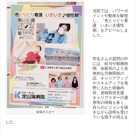
当院では、パワーポ
イントや動画を駆使
し、「色とりどり看
護 いきいき慢性
期」をアピールしま
した。
学生さんの質問の中
には、給与や勤務時
間、休暇等のより具
体的な労務関係の
話、キャリアアップ
やスキルアップを視
野に入れた研修内
容、資格取得支援、
キャリアラダーの運
用等の情報も多く、
自らのビジョンを描
きながら説明を受け
会場ポスター
ている様子が伺えま
した。