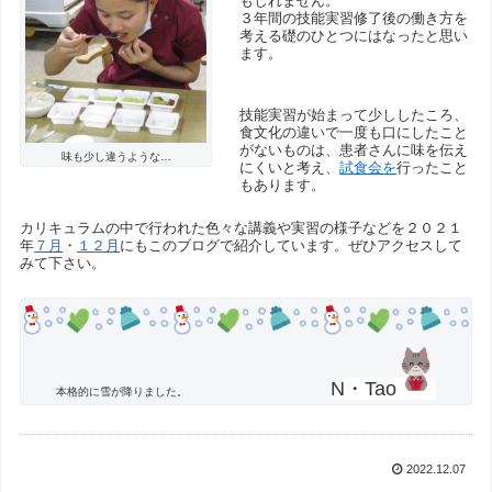
もしれません。
３年間の技能実習修了後の働き方を
考える礎のひとつにはなったと思い
ます。
技能実習が始まって少ししたころ、
食文化の違いで一度も口にしたこと
がないものは、患者さんに味を伝え
味も少し違うような…
にくいと考え、
試食会を
行ったこと
もあります。
カリキュラムの中で行われた色々な講義や実習の様子などを２０２１
年
７月
・
１２月
にもこのブログで紹介しています。ぜひアクセスして
みて下さい。
N・Tao
本格的に雪が降りました。
2022.12.07