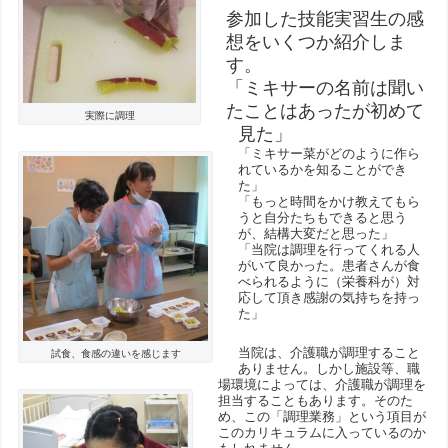
参加した技能実習生の感
想をいくつか紹介しま
す。
「ミキサーの名前は聞い
たことはあったが初めて
実際に調理
見た」
「ミキサー菜がどのように作ら
れているかを知ることができ
た」
「もっと時間をかけ教えてもら
うと自分たちもできると思う
が、結構大変だと思った」
「当院は調理を行ってくれる人
がいて良かった。患者さんが食
べられるように（栄養科が）対
応して頂き感謝の気持ちを持っ
た」
当院は、介護職が調理すること
試食、食感の違いを感じます
ありません。しかし施設等、職
場環境によっては、介護職が調理を
担当することもあります。そのた
め、この「調理業務」という項目が
このカリキュラムに入っているのか