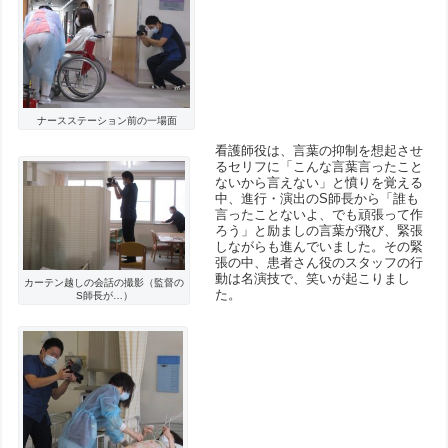
ナースステーション前の一場面
看護師役は、言葉の抑制を想起させ
るセリフに「こんな言葉言ったこと
ないから言えない」と憤りを覚える
中、進行・演出のS師長から「誰も
言ったことないよ、でも頑張って作
ろう」と励ましの言葉が飛び、緊張
しながらも進んでいました。その緊
張の中、患者さん役のスタッフの行
動は名演技で、笑いが起こりまし
カーテン越しの会話の撮影（監督の
た。
S師長が…）