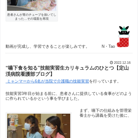
患者さんが胃のチューブを抜いてし
まった…その場面を再現
動画が完成し、学習できることが楽しみです。 N・Tao
2022.12.16
“嚥下食を知る”技能実習生カリキュラムのひとつ【定山
渓病院看護部ブログ】
ミャンマーから6名が当院で介護職の技能実習
を行っています。
技能実習3年目が始まる前に、患者さんに提供している食事がどのよう
に作られているかという事を学びました。
まず、嚥下の仕組みを管理栄
養士から講義を受けた後に、