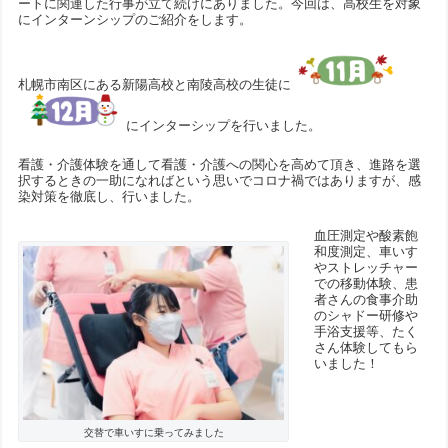
ートに関連した行事が立て続けにありました。今回は、高校生を対象
にインターンシップのご紹介をします。
札幌市南区にある新陽高校と南陵高校の生徒に
にインターシップを行いました。
看護・介護体験を通して看護・介護への関心を高めて頂き、進路を選
択するときの一助になればという思いでコロナ禍ではありますが、感
染対策を徹底し、行いました。
血圧測定や酸素飽
和度測定、車いす
やストレッチャー
での移動体験、患
者さんの食事介助
のシャドー研修や
手浴支援等、たく
さん体験してもら
いました！
交替で車いすに乗ってみました