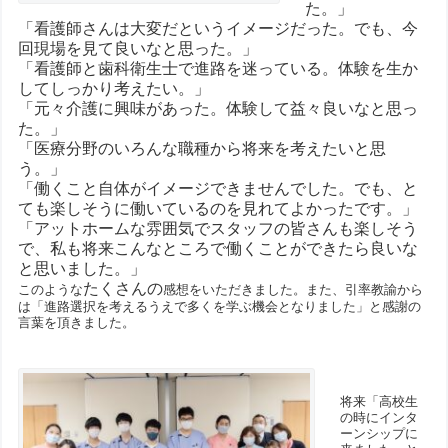
た。」
「看護師さんは大変だというイメージだった。でも、今
回現場を見て良いなと思った。」
「看護師と歯科衛生士で進路を迷っている。体験を生か
してしっかり考えたい。」
「元々介護に興味があった。体験して益々良いなと思っ
た。」
「医療分野のいろんな職種から将来を考えたいと思
う。」
「働くこと自体がイメージできませんでした。でも、と
ても楽しそうに働いているのを見れてよかったです。」
「アットホームな雰囲気でスタッフの皆さんも楽しそう
で、私も将来こんなところで働くことができたら良いな
と思いました。」
たくさんの
このような
感想をいただきました。また、引率教諭から
は「進路選択を考えるうえで多くを学ぶ機会となりました」と感謝の
言葉を頂きました。
将来「高校生
の時にインタ
ーンシップに