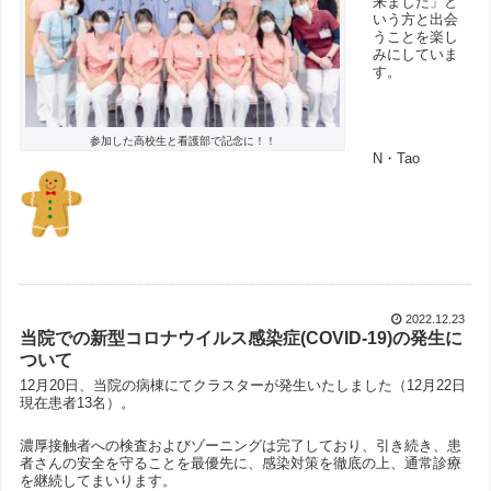
来ました」と
いう方と出会
うことを楽し
みにしていま
す。
参加した高校生と看護部で記念に！！
N・Tao
2022.12.23
当院での新型コロナウイルス感染症(COVID-19)の発生に
ついて
12月20日、当院の病棟にてクラスターが発生いたしました（12月22日
現在患者13名）。
濃厚接触者への検査およびゾーニングは完了しており、引き続き、患
者さんの安全を守ることを最優先に、感染対策を徹底の上、通常診療
を継続してまいります。