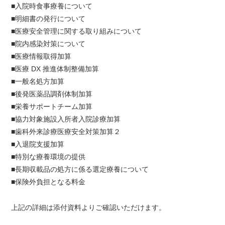
■入院時食事療養について
■明細書の発行について
■医療安全管理に関する取り組みについて
■院内感染対策について
■医療情報取得加算
■医療 DX 推進体制整備加算
■一般名処方加算
■後発医薬品調剤体制加算
■栄養サポートチーム加算
■協力対象施設入所者入院診療加算
■歯科外来診療医療安全対策加算２
■入退院支援加算
■特別な療養環境の提供
■長期収載品の処方に係る選定療養について
■保険外負担となる料金
上記の詳細は添付資料よりご確認いただけます。