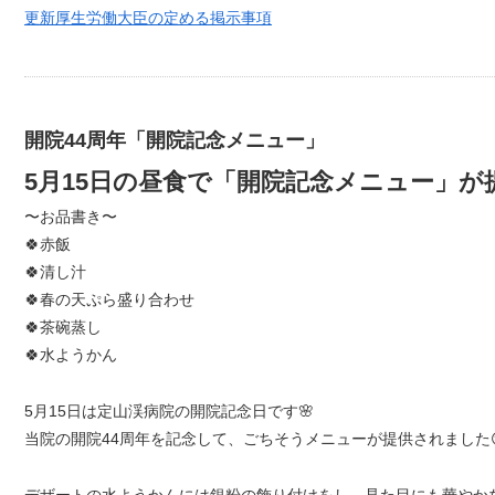
更新厚生労働大臣の定める掲示事項
開院44周年「開院記念メニュー」
5月15日の昼食で「開院記念メニュー」が
〜お品書き〜
🍀赤飯
🍀清し汁
🍀春の天ぷら盛り合わせ
🍀茶碗蒸し
🍀水ようかん
5月15日は定山渓病院の開院記念日です🌸
当院の開院44周年を記念して、ごちそうメニューが提供されました
デザートの水ようかんには銀粉の飾り付けをし、見た目にも華やか