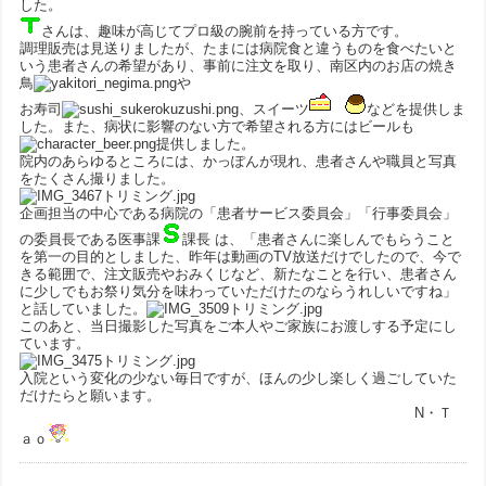
した。
さんは、趣味が高じてプロ級の腕前を持っている方です。
調理販売は見送りましたが、たまには病院食と違うものを食べたいと
いう患者さんの希望があり、事前に注文を取り、南区内のお店の焼き
鳥
や
お寿司
、スイーツ
などを提供しま
した。また、病状に影響のない方で希望される方にはビールも
提供しました。
院内のあらゆるところには、かっぽんが現れ、患者さんや職員と写真
をたくさん撮りました。
企画担当の中心である病院の「患者サービス委員会」「行事委員会」
の委員長である医事課
課長 は、「患者さんに楽しんでもらうこと
を第一の目的としました、昨年は動画のTV放送だけでしたので、今で
きる範囲で、注文販売やおみくじなど、新たなことを行い、患者さん
に少しでもお祭り気分を味わっていただけたのならうれしいですね」
と話していました。
このあと、当日撮影した写真をご本人やご家族にお渡しする予定にし
ています。
入院という変化の少ない毎日ですが、ほんの少し楽しく過ごしていた
だけたらと願います。
N・Ｔ
ａｏ