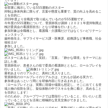
全部署に掲示しているSSS運動のポスター
抑制は身体拘束に限らず、言葉や態度も重要で、質の向上を高めるこ
とを目的に、
2019年度より全職員で取り組んでいるのがSSS運動です。
今年度のSSS運動について、菅原師長が講師（２０２１年度抑制廃止
検討委員会の看護部担当）となり研修を行いました。
参加対象は全職種とし、看護職・介護職だけではなくリハビリテーシ
ョンスタッフ、
歯科衛生士、サプライサービス課・医事課、総務課など事務職、社会
福祉士が
参加しました。
ポスターにあるように「笑顔」「言葉」「静かな環境」をテーマにお
話した後、
菅原師長が、患者さんの役で委員の看護師とともに、ロールプレイを
行いました。
最初あまりのリアルさに、真剣に見入りました。
菅原師長のロールプレイのリアルさは、だれもが認める実力で、
参加者はあっという間にを研修内容に引き込まれました。
〔ロールプレイとは、実際に現場や場面も想定し、そこに出てくる登
場人物の役割を演じ、疑似体験の中でスキルを身に着け、高めること
を目的とします〕
そのためか、グループワークでは普段行っていること、行いたいと思
っていることなどを活発に積極的な意見交換ができました。
「意識して行動しているつもりですが、夜勤で忙しい時など思わずス