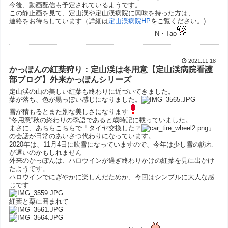
今後、動画配信も予定されているようです。
この静止画を見て、定山渓や定山渓病院に興味を持った方は、
連絡をお待ちしています（詳細は
定山渓病院HP
をご覧ください。)
N・Tao
2021.11.18
かっぽんの紅葉狩り：定山渓は冬用意【定山渓病院看護
部ブログ】外来かっぽんシリーズ
定山渓の山の美しい紅葉も終わりに近づいてきました。
葉が落ち、色が黒っぽい感じになりました。
雪が積もるとまた別な美しさになります
“冬用意”秋の終わりの季語であると歳時記に載っていました。
まさに、あちらこちらで「タイヤ交換した？
」
の会話が日常のあいさつ代わりになっています。
2020年は、11月4日に吹雪になっていますので、今年は少し雪の訪れ
が遅いのかもしれません
外来のかっぽんは、ハロウインが過ぎ終わりかけの紅葉を見に出かけ
たようです。
ハロウインでにぎやかに楽しんだためか、今回はシンプルに大人な感
じです
紅葉と栗に囲まれて