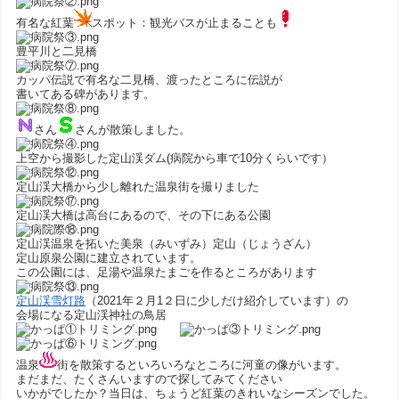
有名な紅葉
スポット：観光バスが止まることも
豊平川と二見橋
カッパ伝説で有名な二見橋、渡ったところに伝説が
書いてある碑があります。
さん
さんが散策しました。
上空から撮影した定山渓ダム(病院から車で10分くらいです）
定山渓大橋から少し離れた温泉街を撮りました
定山渓大橋は高台にあるので、その下にある公園
定山渓温泉を拓いた美泉（みいずみ）定山（じょうざん）
定山原泉公園に建立されています。
この公園には、足湯や温泉たまごを作るところがあります
定山渓雪灯路
（2021年２月1２日に少しだけ紹介しています）の
会場になる定山渓神社の鳥居
温泉
街を散策するといろいろなところに河童の像がいます。
まだまだ、たくさんいますので探してみてください
いかがでしたか？当日は、ちょうど紅葉のきれいなシーズンでした。