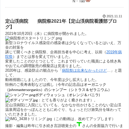
N・Tao
2021.11.11
定山渓病院 病院祭2021年【定山渓病院看護部ブロ
グ】
2021年10月20日（水）に病院祭が開かれました。
新型コロナウイルス感染症の感染者は少なくなっているとはいえ、万
全の対策を
講じて開くべきと病院祭、企画担当者を中心に考え、以前（
2019年病
院祭
）までとは形を変えて行いました。
変更したことのひとつとして、これまで行っていた職員による焼き鳥
やおでんの調理販売の模擬店は見送りました。
2020年は、感染防止の観点から「
病院祭は出来なかったけど
…」と題
して、
動画視聴にしましたので、今年度は少し拡大しました。
恒例のご長寿表彰などは残し
（今年の記念品は
オーガニック
（
john
masters
organics
）
のシャンプー（シトラス＆ゼラニウム）
ボディウォッシュ（オレンジ＆バニラ)
：とても香りがよく癒されます）。
定山渓病院に入院にしていても、なかなか出かけることのない定山渓
温泉周辺をかっぽんとともにめぐり、ちょっとだけ旅気分を味わって
いただききました。
（この動画は、改めてアップします）
撮影・編集は昨年に引き続き言語聴覚士の
さんの全面協力で行いま