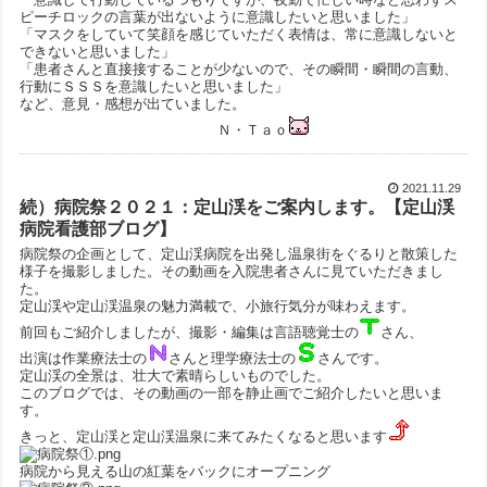
ピーチロックの言葉が出ないように意識したいと思いました」
「マスクをしていて笑顔を感じていただく表情は、常に意識しないと
できないと思いました」
「患者さんと直接接することが少ないので、その瞬間・瞬間の言動、
行動にＳＳＳを意識したいと思いました」
など、意見・感想が出ていました。
Ｎ・Ｔａｏ
2021.11.29
続）病院祭２０２１：定山渓をご案内します。【定山渓
病院看護部ブログ】
病院祭の企画として、定山渓病院を出発し温泉街をぐるりと散策した
様子を撮影しました。その動画を入院患者さんに見ていただきまし
た。
定山渓や定山渓温泉の魅力満載で、小旅行気分が味わえます。
前回もご紹介しましたが、撮影・編集は言語聴覚士の
さん、
出演は作業療法士の
さんと理学療法士の
さんです。
定山渓の全景は、壮大で素晴らしいものでした。
このブログでは、その動画の一部を静止画でご紹介したいと思いま
す。
きっと、定山渓と定山渓温泉に来てみたくなると思います
病院から見える山の紅葉をバックにオープニング