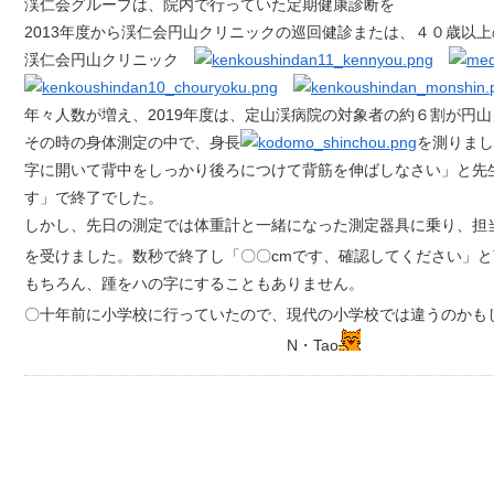
渓仁会グループは、院内で行っていた定期健康診断を
2013年度から渓仁会円山クリニックの巡回健診または、４０歳以
渓仁会円山クリニック
年々人数が増え、2019年度は、定山渓病院の対象者の約６割が円
その時の身体測定の中で、身長
を測りまし
字に開いて背中をしっかり後ろにつけて背筋を伸ばしなさい」と先
す」で終了でした。
しかし、先日の測定では体重計と一緒になった測定器具に乗り、担
を受けました。数秒で終了し「〇〇cmです、確認してください」
もちろん、踵をハの字にすることもありません。
〇十年前に小学校に行っていたので、現代の小学校では違うのかも
N・Tao