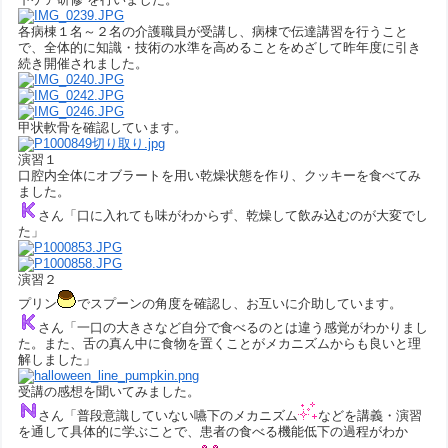
各病棟１名～２名の介護職員が受講し、病棟で伝達講習を行うこと
で、全体的に知識・技術の水準を高めることをめざして昨年度に引き
続き開催されました。
甲状軟骨を確認しています。
演習１
口腔内全体にオブラートを用い乾燥状態を作り、クッキーを食べてみ
ました。
さん「口に入れても味がわからず、乾燥して飲み込むのが大変でし
た」
演習２
プリン
でスプーンの角度を確認し、お互いに介助しています。
さん「一口の大きさなど自分で食べるのとは違う感覚がわかりまし
た。また、舌の真ん中に食物を置くことがメカニズムからも良いと理
解しました」
受講の感想を聞いてみました。
さん「普段意識していない嚥下のメカニズム
などを講義・演習
を通して具体的に学ぶことで、患者の食べる機能低下の過程がわか