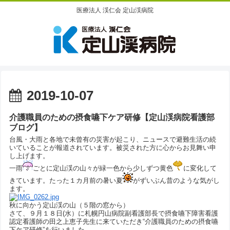
医療法人 渓仁会 定山渓病院
2019-10-07
介護職員のための摂食嚥下ケア研修【定山渓病院看護部
ブログ】
台風・大雨と各地で未曾有の災害が起こり、ニュースで避難生活の続
いていることが報道されています。被災された方に心からお見舞い申
し上げます。
一雨
ごとに定山渓の山々が緑一色から少しずつ黄色
に変化して
きています。たった１カ月前の暑い夏
がずいぶん昔のような気がし
ます。
秋に向かう定山渓の山（５階の窓から）
さて、９月１８日(水）に札幌円山病院副看護部長で摂食嚥下障害看護
認定看護師の田之上恵子先生に来ていただき“介護職員のための摂食嚥
下ケア研修”を行いました。