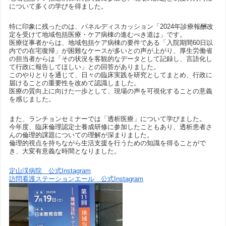
について多くの学びを得ました。
特に印象に残ったのは、パネルディスカッション「2024年診療報酬改
定を受けて地域包括医療・ケア病棟の進むべき道は」です。
医療従事者からは、地域包括ケア病棟の要件である「入院期間60日以
内での在宅復帰」が困難なケースが多いとの声が上がり、厚生労働省
の担当者からは「その状況を客観的なデータとして記録し、言語化し
て行政に報告してほしい」との回答がありました。
このやりとりを通じて、日々の臨床実践を研究としてまとめ、行政に
届けることの重要性を改めて認識しました。
医療の質向上に向けた一歩として、現場の声を可視化することの意義
を感じました。
また、ランチョンセミナーでは「透析医療」について学びました。
今年度、臨床倫理認定士養成研修に参加したこともあり、透析患者さ
んの倫理的課題についての理解が深まりました。
倫理的視点を持ちながら生活支援を行うための知識を得ることがで
き、大変有意義な時間となりました。
定山渓病院 公式Instagram
訪問看護ステーションエール 公式Instagram