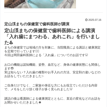
2025.07.16
定山渓まちの保健室で歯科医師が講演
定山渓まちの保健室で歯科医師による講演
「入れ歯にまつわる、あれこれ」を行いまし
た♨️
まちの保健室では地域の方を対象に、当院職員による講話と健康測定
を定期で行っています🙋‍♂️
今回は岡田歯科医師による「入れ歯」についてのお話です🦷
お口の機能は認知機能、姿勢、血圧など、身体の健康状態にも関係し
ます😳
実は知らない？入れ歯の種類やお手入れの方法、安定剤の違いなどの
お話をしていただきました✨
ご自身だけでなく、ご家族や身近な方にもお役立ていただける内容
で、メモをしたり頷く様子が多く見られました💡
講話の後は看護師による健康測定とともに、直近の変化などのお話を
お聞かせいただきました🍀