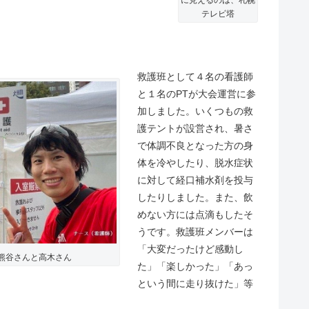
テレビ塔
救護班として４名の看護師
と１名のPTが大会運営に参
加しました。いくつもの救
護テントが設営され、暑さ
で体調不良となった方の身
体を冷やしたり、脱水症状
に対して経口補水剤を投与
したりしました。また、飲
めない方には点滴もしたそ
うです。救護班メンバーは
「大変だったけど感動し
熊谷さんと高木さん
た」「楽しかった」「あっ
という間に走り抜けた」等