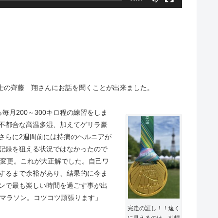
士の齊藤 翔さんにお話を聞くことが出来ました。
毎月200～300キロ程の練習をしま
不都合な高温多湿、加えてゲリラ豪
さらに2週間前には持病のヘルニアが
記録を狙える状況ではなかったので
る)に変更。これが大正解でした。自己ワ
するまで余裕があり、結果的に今ま
ンで最も楽しい時間を過ごす事が出
幌マラソン。コツコツ頑張ります」
完走の証し！！遠く
に見えるのは、札幌