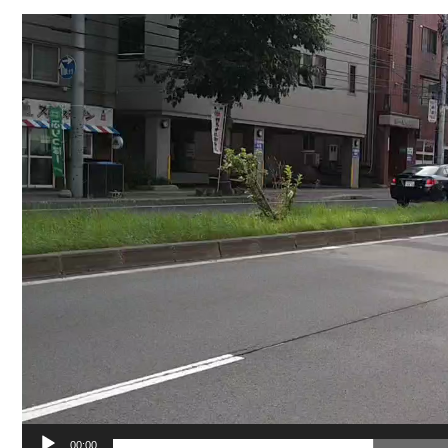
動
画
プ
レ
ー
ヤ
ー
00:00