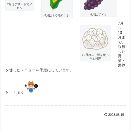
7月はデザートでメ
ロン
9月はブドウ
8月はトウモロコシ
7月
～
10
月ま
で、
収穫
した
10月はユリ根を使っ
野
たお料理
菜・
果物
を使ったメニューを予定にしています。
Ｎ・Ｔａｏ
2023.08.15