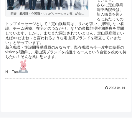
ています。
さらに定山渓病
院中西院長は、
新入職員を迎え
医師・看護職・介護職・リハビリテーション部で記念に
るにあたっての
トップメッセージとして「定山渓病院は、リハが強い、抑制しない看
護、チーム医療、在宅とのつながり、などの多機能慢性期医療を展開
しています。しかし、まだまだ周知されていません。定山渓病院とい
えば○○だよね～と言われるような定山渓ブランドを確立していきた
い」と語っています。
新入職員・施設間異動職員のみならず、既存職員も今一度中西院長の
visionを理解し、定山渓ブランドを推進する一人という自覚を改めて持
ちたい！そんな風に思います。
N・Tao
2023.04.14