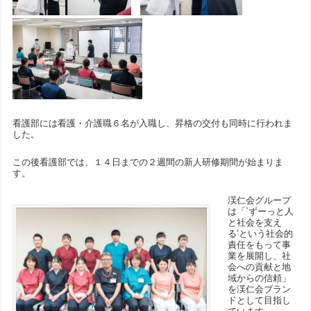
看護部には看護・介護職６名が入職し、昇格の交付も同時に行われま
した。
この後看護部では、１４日までの２週間の新人研修期間が始まりま
す。
渓仁会グループ
は「`ずーっと人
と社会を支え
る’という社会的
責任をもって事
業を展開し、社
会への貢献と地
域からの信頼」
を渓仁会ブラン
ドとして目指し