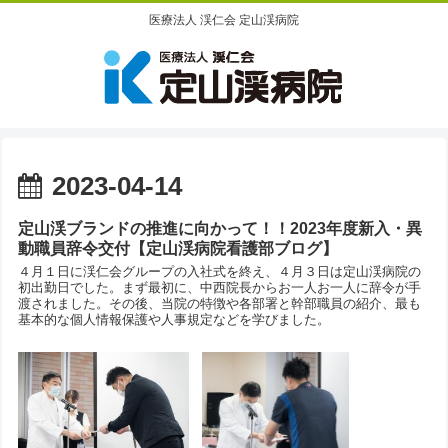
医療法人 渓仁会 定山渓病院
2023-04-14
定山渓ブランドの推進に向かって！！2023年度新入・異
動職員辞令交付【定山渓病院看護部ブログ】
４月１日に渓仁会グループの入社式を終え、４月３日は定山渓病院の
初出勤日でした。まず最初に、中西院長からお一人お一人に辞令が手
渡されました。その後、当院の特徴や各部署と幹部職員の紹介、最も
基本的な個人情報保護や人事規定などを学びました。