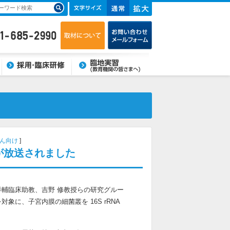
臨床研修・採用
臨地実習(教育機関の皆さま
へ)
ん向け
が放送されました
輔臨床助教、吉野 修教授らの研究グルー
に、子宮内膜の細菌叢を 16S rRNA