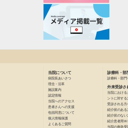
当院について
診療科・部
病院長あいさつ
診療科・部門
理念・沿革
外来受診さ
施設案内
当院における
認定情報
ントに対する
当院へのアクセス
受診される方
患者さんへの支援
紹介状のある
包括同意について
紹介状のない
個人情報保護
紹介患者用Ｗ
よくあるご質問
当院の救急受