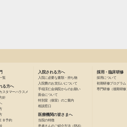
門
入院される方へ
採用・臨床研修
一覧
入院に必要な書類・持ち物
採用について
入院費のお支払いについて
初期研修プログラム
れる方へ
手稲渓仁会病院からのお願い
専門研修（後期研修
カスタマーハラスメ
面会について
方針
特別室（個室）のご案内
へ
相談窓口
方
医療機関の皆さまへ
方
ＥＢ予約
当院の特徴
診
患者さんのご紹介方法（FAX）