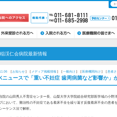
受診される方へ
入院される方へ
医療機関の皆さまへ
稲渓仁会病院最新情報
11.06
お知らせ
メディア掲載情報
一般向け
医療機関向け
患者さ
HKニュースで「重い不妊症 歯周病菌など影響か」
当院の山田秀人不育症センター長、山梨大学大学院総合研究部医学域の小野洋
プにおいて、難治性の不妊症である着床不全を繰り返す反復着床不全の患者を対象
シーケンス法で解析。