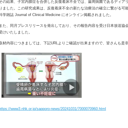
その結果、子宮内膜症を合併した反復着床不全では、歯周病菌であるディア
りました。この研究成果は、反復着床不全の新たな治療法の確立に繋がる可能性があ
科学雑誌 Journal of Clinical Medicine にオンライン掲載されました。
また、同月プレスリリースを発出しており、その報告内容を受け日本放送協会
受けいたしました。
取材内容につきましては、下記URLよりご確認が出来ますので、皆さんも是
https://www3.nhk.or.jp/sapporo-news/20241031/7000070960.html