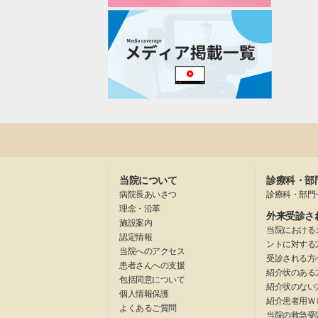
当院について
診療科・部
病院長あいさつ
診療科・部門
理念・沿革
外来受診さ
施設案内
当院における
認定情報
ントに対する
当院へのアクセス
受診される方
患者さんへの支援
紹介状のある
包括同意について
紹介状のない
個人情報保護
紹介患者用Ｗ
よくあるご質問
当院の救急受