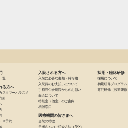
門
入院される方へ
採用・臨床研修
一覧
入院に必要な書類・持ち物
採用について
入院費のお支払いについて
初期研修プログラム
れる方へ
手稲渓仁会病院からのお願い
専門研修（後期研修
カスタマーハラスメ
面会について
方針
特別室（個室）のご案内
へ
相談窓口
方
医療機関の皆さまへ
方
ＥＢ予約
当院の特徴
診
患者さんのご紹介方法（FAX）