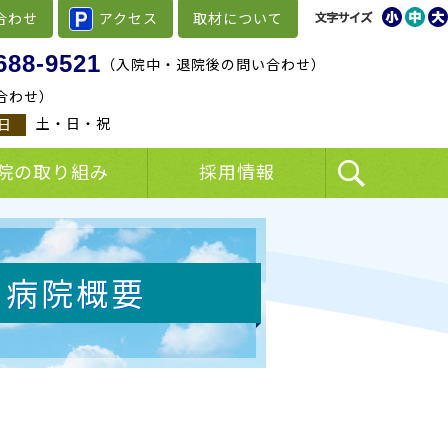
合わせ
アクセス
取材について
688-9521
（入院中・退院後の問い合わせ）
合わせ）
土・日・祝
日
院の取り組み
採用情報
病院概要