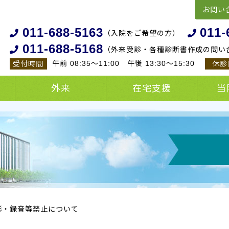
お問い
011-688-5163
011-
（入院をご希望の方）
011-688-5168
（外来受診・各種診断書作成の問い
午前 08:35～11:00
午後 13:30～15:30
受付時間
休診
外来
在宅支援
当
影・録音等禁止について