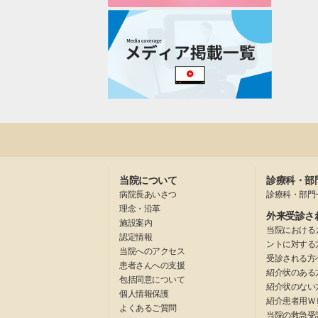
当院について
診療科・部
病院長あいさつ
診療科・部門
理念・沿革
外来受診さ
施設案内
当院における
認定情報
ントに対する
当院へのアクセス
受診される方
患者さんへの支援
紹介状のある
包括同意について
紹介状のない
個人情報保護
紹介患者用Ｗ
よくあるご質問
当院の救急受