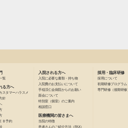
門
入院される方へ
採用・臨床研修
一覧
入院に必要な書類・持ち物
採用について
入院費のお支払いについて
初期研修プログラム
れる方へ
手稲渓仁会病院からのお願い
専門研修（後期研修
カスタマーハラスメ
面会について
方針
特別室（個室）のご案内
へ
相談窓口
方
医療機関の皆さまへ
方
ＥＢ予約
当院の特徴
診
患者さんのご紹介方法（FAX）