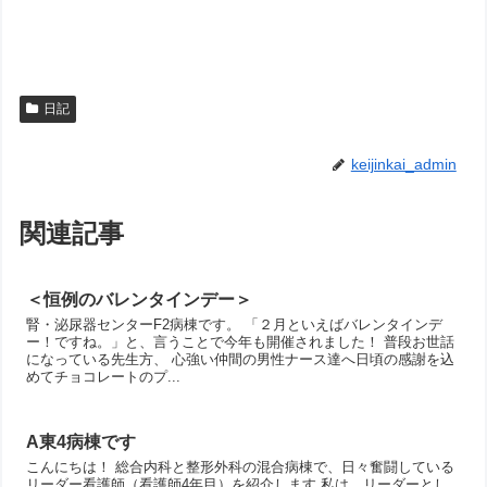
日記
keijinkai_admin
関連記事
＜恒例のバレンタインデー＞
腎・泌尿器センターF2病棟です。 「２月といえばバレンタインデ
ー！ですね。」と、言うことで今年も開催されました！ 普段お世話
になっている先生方、 心強い仲間の男性ナース達へ日頃の感謝を込
めてチョコレートのプ...
A東4病棟です
こんにちは！ 総合内科と整形外科の混合病棟で、日々奮闘している
リーダー看護師（看護師4年目）を紹介します 私は、リーダーとし