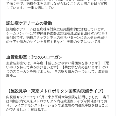
て働く中で、病棟全体を見渡しながら動くことの大切さを日々実感
しています。 一番大切にしてい...
認知症ケアチームの活動
認知症ケアチームは全病棟を対象に組織横断的に活動しています。
チームメンバーは精神保健科医師認知症看護認定看護師MSWOTPT
薬剤師です。病棟スタッフと本人の生活パターンに合わせた先回り
のケアや痛みのサインを共有するなど、実際のケアについて具...
血管造影室：3つのスローガン
血管造影室では、今年度 【話しかけやすい雰囲気を作ります】 【思
いやりを持って声を掛け合います】 【共に学び高め合います】 の3
つのスローガンを掲げました。 その取り組みの一つとして、血管造
影検...
【施設見学・東京メトロポリタン国際内視鏡ライブ】
内視鏡センターです♪ 9月に東京医科大学病院を訪問しました！ 当日
は同施設内で東京メトロポリタン内視鏡国際ライブが開催されてお
り、 ライブデモンストレーションで最先端の内視鏡手技を観ること
ができました！ 施設見学...