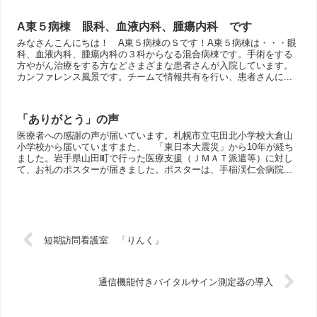
A東５病棟 眼科、血液内科、腫瘍内科 です
みなさんこんにちは！ A東５病棟のＳです！A東５病棟は・・・眼
科、血液内科、腫瘍内科の３科からなる混合病棟です。手術をする
方やがん治療をする方などさまざまな患者さんが入院しています。
カンファレンス風景です。チームで情報共有を行い、患者さんに...
「ありがとう」の声
医療者への感謝の声が届いています。札幌市立屯田北小学校大倉山
小学校から届いていますまた、 「東日本大震災」から10年が経ち
ました。岩手県山田町で行った医療支援（ＪＭＡＴ派遣等）に対し
て、お礼のポスターが届きました。ポスターは、手稲渓仁会病院...
短期訪問看護室 「りんく」
通信機能付きバイタルサイン測定器の導入