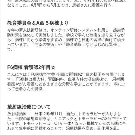
ら、新入職員の合同研修がはじまり、5日、それぞれの部署へ配属と
なりました。4月8日から5月までは、患者さんに看護を行う...
教育委員会＆A西５病棟より
今年の新人技術研修は、オンライン研修システムを利用し、感染予
防対策を強化して実施しました。学校で学んだ技術を振り返りなが
ら、病棟に向かう準備をすすめ、病棟でも技術の習得に向けて頑張
っています。「与薬の技術」や「肺音聴取」などはじめは緊張し
て...
F6病棟 看護師2年目☆
こんにちは！F6病棟です😆 今回は看護師2年目の様子をお届けしま
す！ F6病棟は婦人科、腎臓内科、血液内科の混合病棟で、 周術期
看護やがん看護などさまざまな分野を学ぶことができます。 科によ
って患者さんの特徴...
放射線治療について
放射線治療 外来２昨年11月 新たにトモセラピーが入りまし
た。当院の放射線治療は、リニアックとトモセラピーの2台で行って
います。トモセラピーは、CTが一体となった機械でがんの形態に合
わせて集中的に照射することで、治療効果を高め、副作用を最...