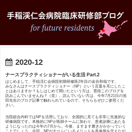
2020-12
ナースプラクティショナーがいる生活 Part.2
はじめまして、手稲渓仁会病院初期研修医2年目の金谷和哉です。
みなさんはナースプラクティショナー（NP）という言葉を耳にしたこ
とはありますか？もしはじめて聞いたという方は、普段このブログを
読みこんでいませんね？（笑）。読んでいない方は、今年7月21日の池
田先生のブログ記事で触れられているので、そちらもぜひご参照くだ
さい。
当院総合内科ではNPを活用しており、全国的に見ても非常に先進的な
研修病院です。本格的にNPが医師チームに加わり、患者診療にあたる
ようになったのは今年の7月から。今後、ますます磨きがかかっていく
ことでしょう。今回、NPがチームにいるメリットを具体例を交えなが