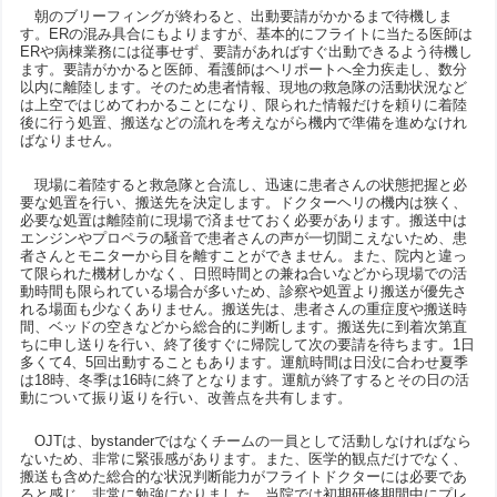
朝のブリーフィングが終わると、出動要請がかかるまで待機しま
す。ERの混み具合にもよりますが、基本的にフライトに当たる医師は
ERや病棟業務には従事せず、要請があればすぐ出動できるよう待機し
ます。要請がかかると医師、看護師はヘリポートへ全力疾走し、数分
以内に離陸します。そのため患者情報、現地の救急隊の活動状況など
は上空ではじめてわかることになり、限られた情報だけを頼りに着陸
後に行う処置、搬送などの流れを考えながら機内で準備を進めなけれ
ばなりません。
現場に着陸すると救急隊と合流し、迅速に患者さんの状態把握と必
要な処置を行い、搬送先を決定します。ドクターヘリの機内は狭く、
必要な処置は離陸前に現場で済ませておく必要があります。搬送中は
エンジンやプロペラの騒音で患者さんの声が一切聞こえないため、患
者さんとモニターから目を離すことができません。また、院内と違っ
て限られた機材しかなく、日照時間との兼ね合いなどから現場での活
動時間も限られている場合が多いため、診察や処置より搬送が優先さ
れる場面も少なくありません。搬送先は、患者さんの重症度や搬送時
間、ベッドの空きなどから総合的に判断します。搬送先に到着次第直
ちに申し送りを行い、終了後すぐに帰院して次の要請を待ちます。1日
多くて4、5回出動することもあります。運航時間は日没に合わせ夏季
は18時、冬季は16時に終了となります。運航が終了するとその日の活
動について振り返りを行い、改善点を共有します。
OJTは、bystanderではなくチームの一員として活動しなければなら
ないため、非常に緊張感があります。また、医学的観点だけでなく、
搬送も含めた総合的な状況判断能力がフライトドクターには必要であ
ると感じ、非常に勉強になりました。当院では初期研修期間中にプレ