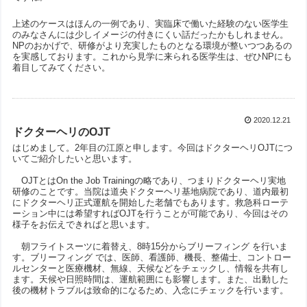
上述のケースはほんの一例であり、実臨床で働いた経験のない医学生
のみなさんには少しイメージの付きにくい話だったかもしれません。
NPのおかげで、研修がより充実したものとなる環境が整いつつあるの
を実感しております。これから見学に来られる医学生は、ぜひNPにも
着目してみてください。
2020.12.21
ドクターヘリのOJT
はじめまして。2年目の江原と申します。今回はドクターヘリOJTにつ
いてご紹介したいと思います。
OJTとはOn the Job Trainingの略であり、つまりドクターヘリ実地
研修のことです。当院は道央ドクターヘリ基地病院であり、道内最初
にドクターヘリ正式運航を開始した老舗でもあります。救急科ローテ
ーション中には希望すればOJTを行うことが可能であり、今回はその
様子をお伝えできればと思います。
朝フライトスーツに着替え、8時15分からブリーフィング を行いま
す。ブリーフィング では、医師、看護師、機長、整備士、コントロー
ルセンターと医療機材、無線、天候などをチェックし、情報を共有し
ます。天候や日照時間は、運航範囲にも影響します。また、出動した
後の機材トラブルは致命的になるため、入念にチェックを行います。