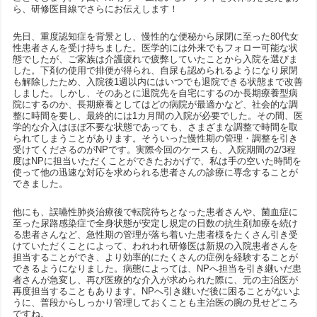
ら、研修医目線でさらにお伝えします！
先日、重度認知症を背景とし、慢性的な便秘から尿閉に至った80代女
性患者さんを受け持ちました。医学的には外来でもフォロー可能な状
態でしたが、ご家族は介護疲れで疲弊していたことから入院を選びま
した。下剤の使用で排便が得られ、自尿も認められるようになり尿閉
も解除したため、入院後1週以内にはいつでも退院できる状態まで改善
しました。しかし、そのあとに退院先を自宅にするのか長期療養型病
院にするのか、長期療養としてはどの病院が最適かなど、社会的な調
整に時間を要し、最終的には1カ月間の入院が必要でした。その間、医
学的な介入はほぼ不要な状態であっても、さまざまな調整で時間を取
られてしまうことがあります。そういった慢性期の管理・調整を引き
受けてくださるのがNPです。実際今回のケースも、入院期間の2/3程
度はNPに担当いただくことができたおかげで、私は手の空いた時間を
使って他の迅速な対応を求められる患者さんの診療に専念することが
できました。
他にも、誤嚥性肺炎治療後で転院待ちとなった患者さんや、菌血症に
至った尿路感染症で全身状態が安定し規定の日数の抗生剤加療を続け
る患者さんなど、急性期の管理が落ち着いた患者様をたくさん引き受
けていただくことによって、われわれ研修医は新規の入院患者さんを
担当することができ、より効率的にたくさんの症例を経験することが
できるようになりました。病態によっては、NPへ担当を引き継いだ患
者さんが急変し、再び医療的な介入が求められた際に、元の主治医が
再度担当することもあります。NPへ引き継いだ後に困ることがないよ
うに、普段からしっかり管理しておくことも主治医の腕の見せどころ
ですね。