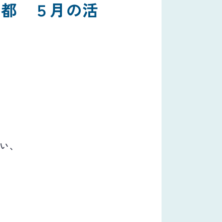
北都 ５月の活
い、