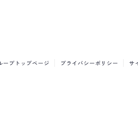
ループトップページ
プライバシーポリシー
サ
コミュニティホーム白石
〒003-0024 札幌市白石区本郷通3丁目南1番3
TEL／011-864-5321 FAX／011-864-9590
© Keijinkai Group. All Rights Reserved.