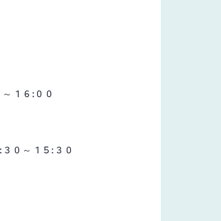
～１６:００
３０～１５:３０