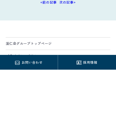
«前の記事
次の記事»
渓仁会グループトップページ
プライバシーポリシー
お問い合わせ
採用情報
サイトマップ
西円山敬樹園
〒064-0944 札幌市中央区円山西町4丁目3-20
TEL／011-631-1021 FAX／011-614-9268