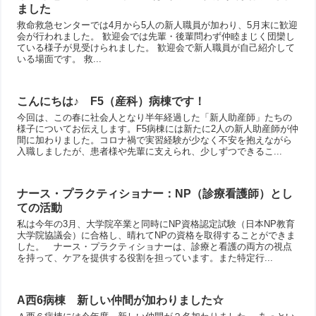
ました
救命救急センターでは4月から5人の新人職員が加わり、5月末に歓迎
会が行われました。 歓迎会では先輩・後輩問わず仲睦まじく団欒し
ている様子が見受けられました。 歓迎会で新人職員が自己紹介して
いる場面です。 救...
こんにちは♪ F5（産科）病棟です！
今回は、この春に社会人となり半年経過した「新人助産師」たちの
様子についてお伝えします。F5病棟には新たに2人の新人助産師が仲
間に加わりました。コロナ禍で実習経験が少なく不安を抱えながら
入職しましたが、患者様や先輩に支えられ、少しずつできるこ...
ナース・プラクティショナー：NP（診療看護師）とし
ての活動
私は今年の3月、大学院卒業と同時にNP資格認定試験（日本NP教育
大学院協議会）に合格し、晴れてNPの資格を取得することができま
した。 ナース・プラクティショナーは、診療と看護の両方の視点
を持って、ケアを提供する役割を担っています。また特定行...
A西6病棟 新しい仲間が加わりました☆