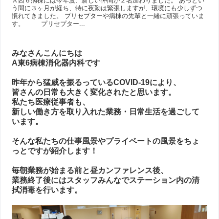
Ａ西６病棟には今年度、新しい仲間が２名加わりました。 あっとい
う間に３ヶ月が経ち、特に夜勤は緊張しますが、環境にも少しずつ
慣れてきました。 プリセプターや病棟の先輩と一緒に頑張っていま
す。 プリセプター...
みなさんこんにちは
A東6病棟消化器内科です
昨年から猛威を振るっているCOVID-19により、
皆さんの日常も大きく変化されたと思います。
私たち医療従事者も、
新しい働き方を取り入れた業務・日常生活を過ごして
います。
そんな私たちの仕事風景やプライベートの風景をちょ
っとですが紹介します！
毎朝業務が始まる前と昼カンファレンス後、
業務終了後にはスタッフみんなでステーション内の清
拭消毒を行います。