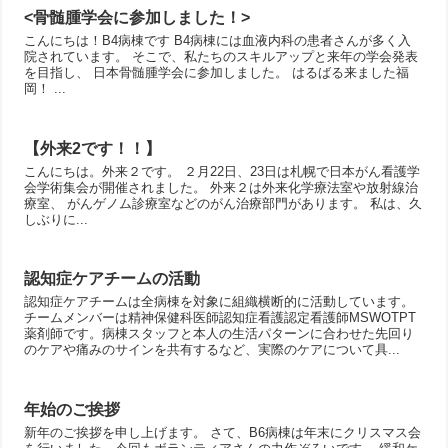
<骨髄腫学会に参加しました！>
こんにちは！B4病棟です B4病棟には血液内科の患者さんが多く入
院されています。 そこで、私たちのスキルアップと来年の学会発表
を目指し、 日本骨髄腫学会に参加しました。 はるばる来ました福
岡！ ...
【外来2です！！】
こんにちは。外来２です。 ２月22日、23日は札幌で日本がん看護学
会学術集会が開催されました。 外来２は外来化学療法室や放射線治
療室、 がんゲノム診療室などのがん治療部門があります。 私は、久
しぶりに...
認知症ケアチームの活動
認知症ケアチームは全病棟を対象に組織横断的に活動しています。
チームメンバーは精神保健科医師認知症看護認定看護師MSWOTPT
薬剤師です。病棟スタッフと本人の生活パターンに合わせた先回り
のケアや痛みのサインを共有するなど、実際のケアについて具...
年始のご挨拶
新年のご挨拶を申し上げます。 さて、B6病棟は年末にクリスマス会