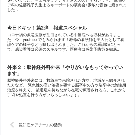
を行いました。今回もボランティアさんの力作ぞろいです。 緩和ケ
ア科の佐藤雅子先生よるキーボードの演奏会♪素敵な音色に癒されま
した～ ...
今日ドキッ！第2弾 報道スペシャル
コロナ禍の救急医療が注目されている中当院へも取材がありまし
た。今、youtube でもみられます！救命の看護師を主人公として看
護ケアの様子なども映し出されました。これからの看護師にとっ
て、感染看護は必須のスキルです。医療者は感染予防策を徹底...
外来２：脳神経外科外来「やりがいをもってやってい
ます」
脳神経外科外来には、救急車で来院された方や、地域から紹介され
た方など、 緊急性の高い治療を要する脳卒中の方や脳卒中の急性期
治療を終えて、 後遺症を持ちながら在宅で療養される方、これから
手術や処置を行う方がいらっしゃいます。 ...
認知症ケアチームの活動