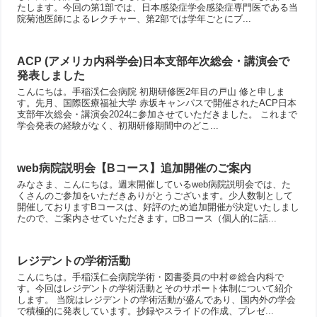
たします。今回の第1部では、日本感染症学会感染症専門医である当
院菊池医師によるレクチャー、第2部では学年ごとにブ...
ACP (アメリカ内科学会)日本支部年次総会・講演会で
発表しました
こんにちは。手稲渓仁会病院 初期研修医2年目の戸山 修と申しま
す。先月、国際医療福祉大学 赤坂キャンパスで開催されたACP日本
支部年次総会・講演会2024に参加させていただきました。 これまで
学会発表の経験がなく、初期研修期間中のどこ...
web病院説明会【Bコース】追加開催のご案内
みなさま、こんにちは。週末開催しているweb病院説明会では、た
くさんのご参加をいただきありがとうございます。少人数制として
開催しておりますBコースは、好評のため追加開催が決定いたしまし
たので、ご案内させていただきます。□Bコース（個人的に話...
レジデントの学術活動
こんにちは。手稲渓仁会病院学術・図書委員の中村＠総合内科で
す。今回はレジデントの学術活動とそのサポート体制について紹介
します。 当院はレジデントの学術活動が盛んであり、国内外の学会
で積極的に発表しています。抄録やスライドの作成、プレゼ...