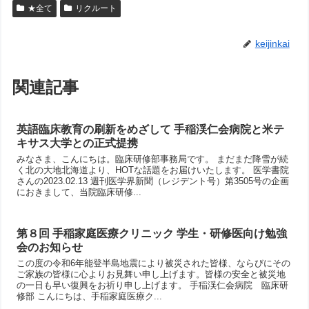
★全て
リクルート
keijinkai
関連記事
英語臨床教育の刷新をめざして 手稲渓仁会病院と米テ
キサス大学との正式提携
みなさま、こんにちは。臨床研修部事務局です。 まだまだ降雪が続
く北の大地北海道より、HOTな話題をお届けいたします。 医学書院
さんの2023.02.13 週刊医学界新聞（レジデント号）第3505号の企画
におきまして、当院臨床研修...
第８回 手稲家庭医療クリニック 学生・研修医向け勉強
会のお知らせ
この度の令和6年能登半島地震により被災された皆様、ならびにその
ご家族の皆様に心よりお見舞い申し上げます。皆様の安全と被災地
の一日も早い復興をお祈り申し上げます。 手稲渓仁会病院 臨床研
修部 こんにちは、手稲家庭医療ク...