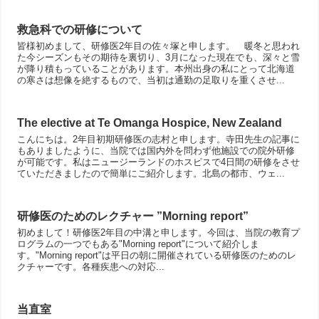
救急科での研修について
皆様初めまして、研修医2年目の佐々塚と申します。 暖冬と思われ
た今シーズンもその期待を裏切り、3月になった現在でも、深々と雪
が降り積もっていることがあります。本州出身の私にとって北海道
の寒さは想像を絶するもので、当初は通勤の足取りを重くさせ...
The elective at Te Omanga Hospice, New Zealand
こんにちは。2年目初期研修医の志村と申します。寺田先生の記事に
もありましたように、当院では国内外を問わず他施設での院外研修
が可能です。私はニュージーランドのホスピスで4日間の研修をさせ
ていただきましたので簡単にご紹介します。北島の都市、ウェ...
研修医のためのレクチャー ”Morning report”
初めまして！研修医2年目の中溝と申します。今回は、当院の教育プ
ログラムの一つでもある"Morning report"について紹介しま
す。"Morning report"は平日の朝に開催されている研修医のためのレ
クチャーです。各種疾患への対応...
当直室